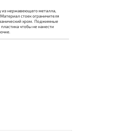
ку из нержавеющего металла,
 Материал стоек ограничителя
ьванический хром. Поджимные
 пластика чтобы не нанести
очке.