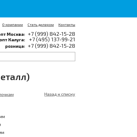
0
О компании
Стать дилером
Контакты
+7 (999) 842-15-28
опт Москва:
+7 (495) 137-99-21
опт Калуга:
+7 (999) 842-15-28
розница:
металл)
Назад к списку
лочкам
 мм
м
мм